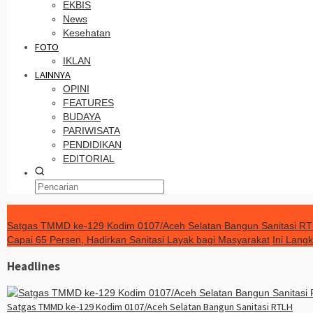
EKBIS
News
Kesehatan
FOTO
IKLAN
LAINNYA
OPINI
FEATURES
BUDAYA
PARIWISATA
PENDIDIKAN
EDITORIAL
TERKINI
Satgas TMMD ke-129 Kodim 0107/Aceh Selatan Bangun Sanitasi R
Capai 65 Persen, Hadirkan Sanitasi Layak bagi Masyarakat
Ini Lang
Headlines
Satgas TMMD ke-129 Kodim 0107/Aceh Selatan Bangun Sanitasi RTLH