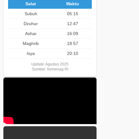
Salat
Waktu
Subuh
05:15
Dzuhur
12:47
Ashar
16:09
Maghrib
18:57
Isya
20:10
Update: Agustus 2025
Sumber: Kemenag RI