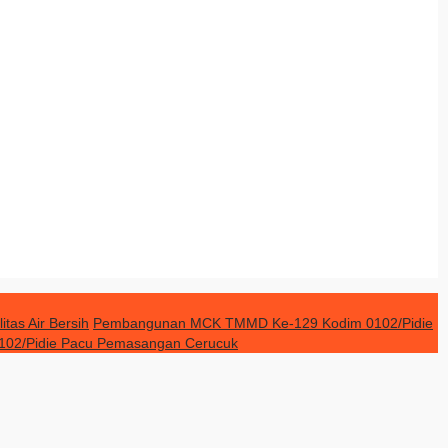
as Air Bersih
Pembangunan MCK TMMD Ke-129 Kodim 0102/Pidie
102/Pidie Pacu Pemasangan Cerucuk