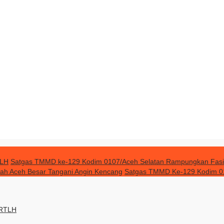
TLH
Satgas TMMD ke-129 Kodim 0107/Aceh Selatan Rampungkan Fasilit
kah Aceh Besar Tangani Angin Kencang
Satgas TMMD Ke-129 Kodim 0