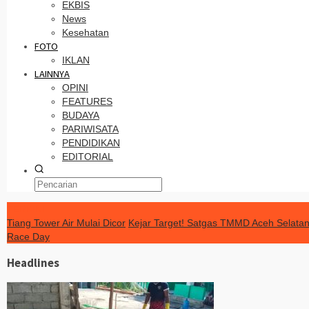
EKBIS
News
Kesehatan
FOTO
IKLAN
LAINNYA
OPINI
FEATURES
BUDAYA
PARIWISATA
PENDIDIKAN
EDITORIAL
TERKINI
Tiang Tower Air Mulai Dicor
Kejar Target! Satgas TMMD Aceh Selatan
Race Day
Headlines