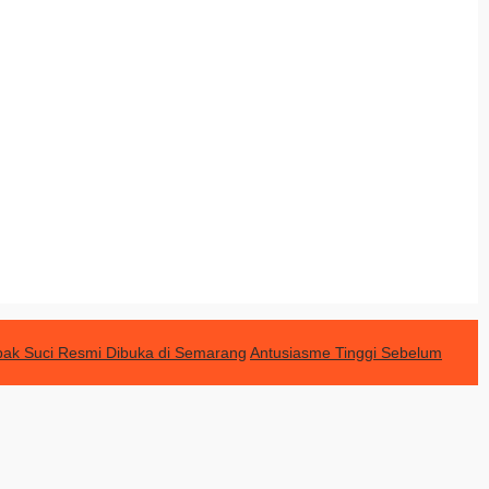
ak Suci Resmi Dibuka di Semarang
Antusiasme Tinggi Sebelum