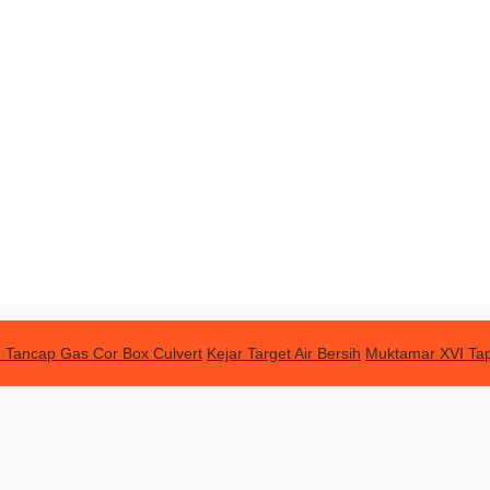
 Tancap Gas Cor Box Culvert
Kejar Target Air Bersih
Muktamar XVI Tap