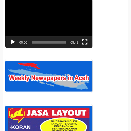
Pemutar
Video
00:00
05:42