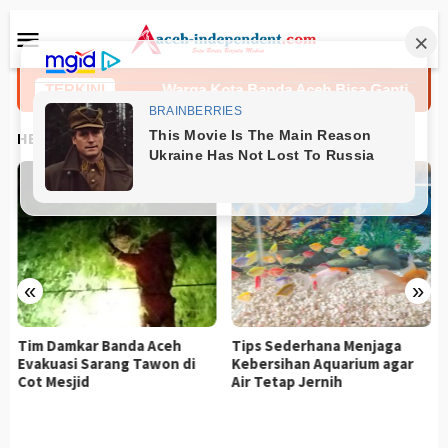
Loncat
Menu
ke
Mobile
konten
 Kehamilan
TERKINI
Warga Kota Banda Aceh Bisa Ganti Foto KTP 
HEADLINES
«
»
Tim Damkar Banda Aceh
Tips Sederhana Menjaga
Evakuasi Sarang Tawon di
Kebersihan Aquarium agar
Cot Mesjid
Air Tetap Jernih