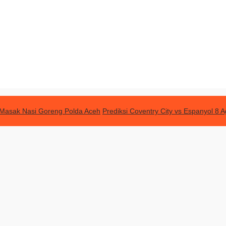
Masak Nasi Goreng Polda Aceh
Prediksi Coventry City vs Espanyol 8