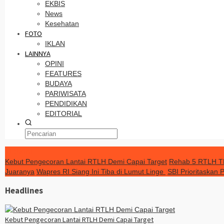
EKBIS
News
Kesehatan
FOTO
IKLAN
LAINNYA
OPINI
FEATURES
BUDAYA
PARIWISATA
PENDIDIKAN
EDITORIAL
TERKINI
Kebut Pengecoran Lantai RTLH Demi Capai Target
Rehab 5 RTLH TM
Juaranya
Wapres RI Siang Ini Tiba di Lumut Linge
SBI Prioritaskan
Headlines
Kebut Pengecoran Lantai RTLH Demi Capai Target