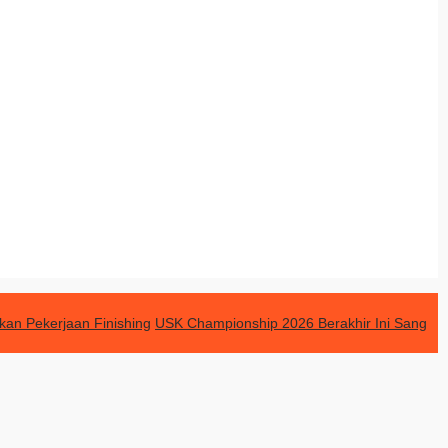
an Pekerjaan Finishing
USK Championship 2026 Berakhir Ini Sang