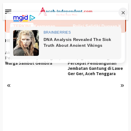
Loncat
Menu
ke
Mobile
konten
k Warga Jaga Keamanan
TERKINI
Polisi Selidiki Dugaan Keterlib
HEADLINES
Air Sumur Bor Masjid Aur
Gotong Royong Kodim
Pelumat Akhirnya Mengalir,
0108/Agara dan Warga
Warga Sambut Gembira
Percepat Pembangunan
Jembatan Gantung di Lawe
Ger Ger, Aceh Tenggara
«
»