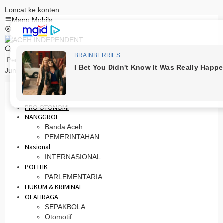
Loncat ke konten
Menu Mobile
Pencarian
Jumat, 7 Agustus 2026
HOME
PRO OTONOMI
NANGGROE
Banda Aceh
PEMERINTAHAN
Nasional
INTERNASIONAL
POLITIK
PARLEMENTARIA
HUKUM & KRIMINAL
OLAHRAGA
SEPAKBOLA
Otomotif