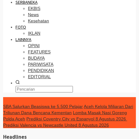
SERBANEKA
EKBIS
News
Kesehatan
FOTO
IKLAN
LAINNYA
OPINI
FEATURES
BUDAYA
PARIWISATA
PENDIDIKAN
EDITORIAL
TERKINI
SBA Salurkan Beasiswa ke 5.500 Pelajar
Aceh Kelola Miliaran Dari
Triliunan Dana Bencana Kementan
Lomba Masak Nasi Goreng
Polda Aceh
Prediksi Coventry City vs Espanyol 8 Agustus 2026
Prediksi Valencia vs Newcastle United 8 Agustus 2026
Headlines