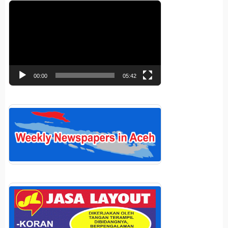
Pemutar
Video
00:00
05:42