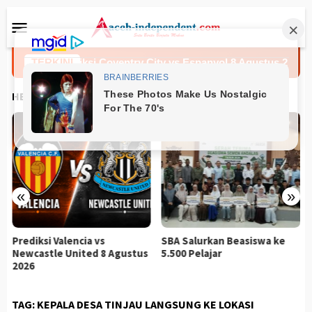
Loncat
Menu
ke
Mobile
konten
TERKINI
Prediksi Coventry City vs Espanyol 8 Agustus 2026
HEADLINES
«
»
Prediksi Valencia vs
SBA Salurkan Beasiswa ke
Newcastle United 8 Agustus
5.500 Pelajar
2026
TAG:
KEPALA DESA TINJAU LANGSUNG KE LOKASI