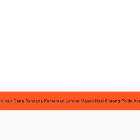
Triliunan Dana Bencana Kementan
Lomba Masak Nasi Goreng Polda Ac