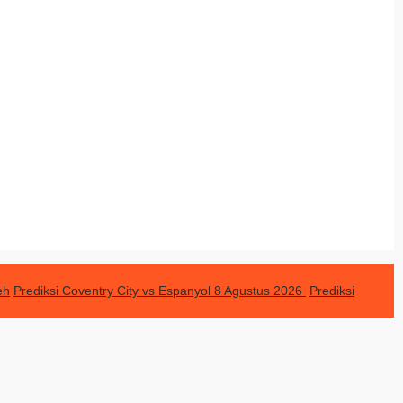
eh
Prediksi Coventry City vs Espanyol 8 Agustus 2026
Prediksi