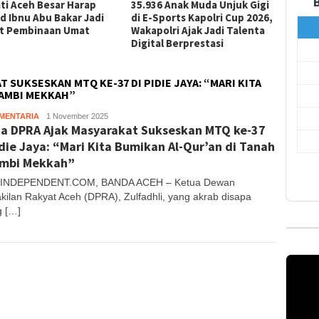
ti Aceh Besar Harap
35.936 Anak Muda Unjuk Gigi
Wakil 
id Ibnu Abu Bakar Jadi
di E-Sports Kapolri Cup 2026,
Pimpin
t Pembinaan Umat
Wakapolri Ajak Jadi Talenta
Gampo
Digital Berprestasi
Demi K
 SUKSESKAN MTQ KE-37 DI PIDIE JAYA: “MARI KITA
RAMBI MEKKAH”
MENTARIA
Tanjong
1 November 2025
a DPRA Ajak Masyarakat Sukseskan MTQ ke-37
idie Jaya: “Mari Kita Bumikan Al-Qur’an di Tanah
ambi Mekkah”
INDEPENDENT.COM, BANDA ACEH – Ketua Dewan
kilan Rakyat Aceh (DPRA), Zulfadhli, yang akrab disapa
 […]