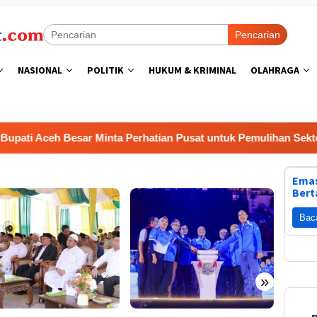
Pencarian
NASIONAL
POLITIK
HUKUM & KRIMINAL
OLAHRAGA
h Besar Minta Perhatian Pusat untuk Pemulihan Sektor Pertani
Emas
Bert
Bac
»