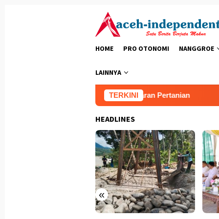
Loncat
ke
konten
HOME
PRO OTONOMI
NANGGROE
LAINNYA
 Piyeung Mon Ara Demi Kelancaran Pertanian
TERKINI
Bupati Ace
HEADLINES
«