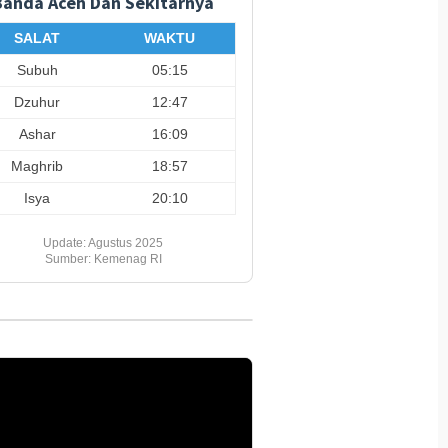
Banda Aceh Dan Sekitarnya
Bupati Aceh Besar
Bupati Aceh Besar Minta
TNI dan
 Pembersihan Irigasi di
Perhatian Pusat untuk
Pengeco
SALAT
WAKTU
ng Piyeung Mon Ara
Pemulihan Sektor Pertanian
di Bung
elancaran Pertanian
Pascabencana
Capai 5
Subuh
05:15
Dzuhur
12:47
Ashar
16:09
Maghrib
18:57
Isya
20:10
Update: Agustus 2025
Sumber: Kemenag RI