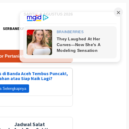
SABTU, 8 AGUSTUS 2026
SERBANEKA
FOTO
an Pascabencana
TNI dan Warga Kebutan Pengecoran Lan
 di Banda Aceh Tembus Puncak!,
ahan atau Siap Naik Lagi?
a Selengkapnya
Jadwal Salat