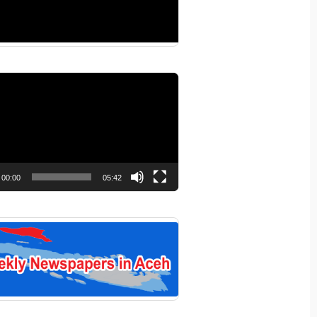
r
00:00
05:42