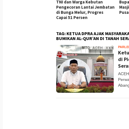
ati Aceh Besar Minta
TNI dan Warga Kebutan
Bupa
hatian Pusat untuk
Pengecoran Lantai Jembatan
Masj
ulihan Sektor Pertanian
di Bunga Melur, Progres
Pusa
scabencana
Capai 51 Persen
TAG:
KETUA DPRA AJAK MASYARAKAT
BUMIKAN AL-QUR’AN DI TANAH SE
PARLE
Ketu
di P
Ser
ACEH
Perwa
Abang