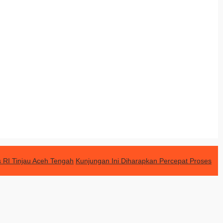
 RI Tinjau Aceh Tengah
Kunjungan Ini Diharapkan Percepat Proses