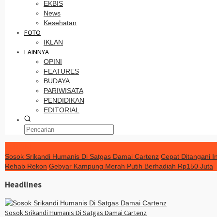
EKBIS
News
Kesehatan
FOTO
IKLAN
LAINNYA
OPINI
FEATURES
BUDAYA
PARIWISATA
PENDIDIKAN
EDITORIAL
TERKINI
Sosok Srikandi Humanis Di Satgas Damai Cartenz
Cepat Ditangani I
Rehab Rekon
Gebyar Kampung Merah Putih Berhadiah Rp150 Juta
Headlines
Sosok Srikandi Humanis Di Satgas Damai Cartenz