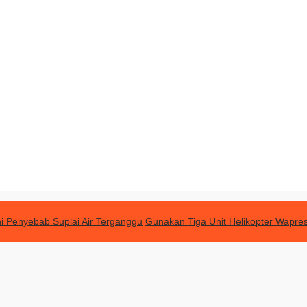
ni Penyebab Suplai Air Terganggu
Gunakan Tiga Unit Helikopter Wapres