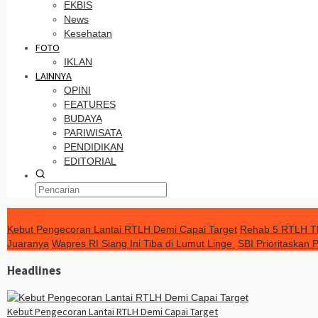
EKBIS
News
Kesehatan
FOTO
IKLAN
LAINNYA
OPINI
FEATURES
BUDAYA
PARIWISATA
PENDIDIKAN
EDITORIAL
TERKINI
Kebut Pengecoran Lantai RTLH Demi Capai Target
Rehab 5 RTLH TM
Juaranya
Wapres RI Siang Ini Tiba di Lumut Linge
SBI Prioritaskan
Headlines
Kebut Pengecoran Lantai RTLH Demi Capai Target