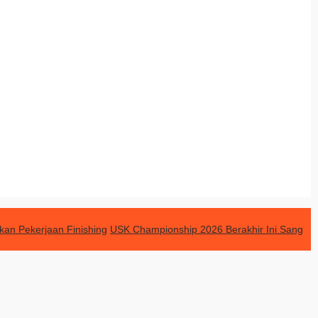
an Pekerjaan Finishing
USK Championship 2026 Berakhir Ini Sang