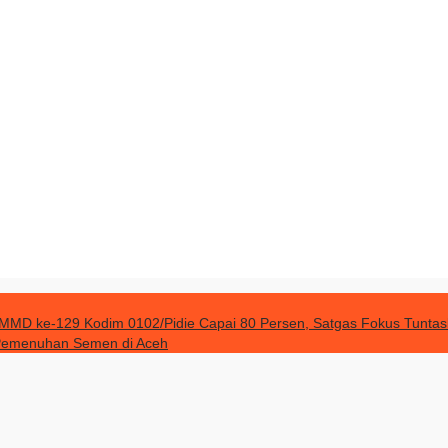
MD ke-129 Kodim 0102/Pidie Capai 80 Persen, Satgas Fokus Tuntask
 Pemenuhan Semen di Aceh