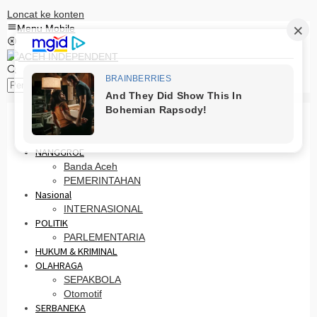
Loncat ke konten
Menu Mobile
Pencarian
HOME
PRO OTONOMI
NANGGROE
Banda Aceh
PEMERINTAHAN
Nasional
INTERNASIONAL
POLITIK
PARLEMENTARIA
HUKUM & KRIMINAL
OLAHRAGA
SEPAKBOLA
Otomotif
SERBANEKA