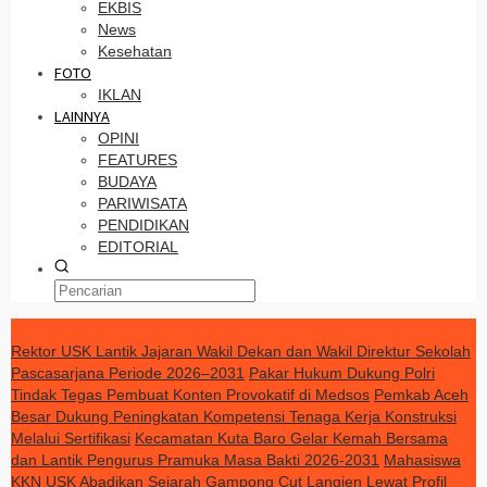
EKBIS
News
Kesehatan
FOTO
IKLAN
LAINNYA
OPINI
FEATURES
BUDAYA
PARIWISATA
PENDIDIKAN
EDITORIAL
TERKINI
Rektor USK Lantik Jajaran Wakil Dekan dan Wakil Direktur Sekolah
Pascasarjana Periode 2026–2031
Pakar Hukum Dukung Polri
Tindak Tegas Pembuat Konten Provokatif di Medsos
Pemkab Aceh
Besar Dukung Peningkatan Kompetensi Tenaga Kerja Konstruksi
Melalui Sertifikasi
Kecamatan Kuta Baro Gelar Kemah Bersama
dan Lantik Pengurus Pramuka Masa Bakti 2026-2031
Mahasiswa
KKN USK Abadikan Sejarah Gampong Cut Langien Lewat Profil