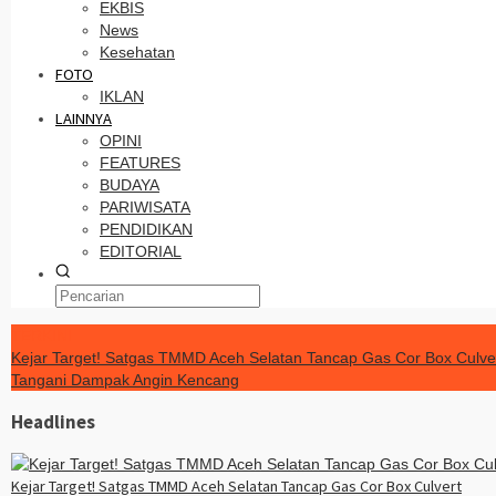
EKBIS
News
Kesehatan
FOTO
IKLAN
LAINNYA
OPINI
FEATURES
BUDAYA
PARIWISATA
PENDIDIKAN
EDITORIAL
TERKINI
Kejar Target! Satgas TMMD Aceh Selatan Tancap Gas Cor Box Culve
Tangani Dampak Angin Kencang
Headlines
Kejar Target! Satgas TMMD Aceh Selatan Tancap Gas Cor Box Culvert