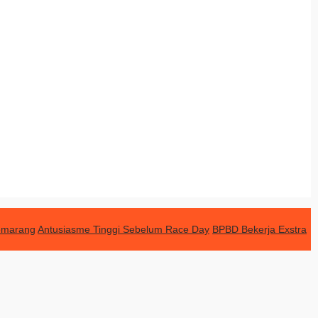
Semarang
Antusiasme Tinggi Sebelum Race Day
BPBD Bekerja Exstra