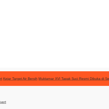
rt
Kejar Target Air Bersih
Muktamar XVI Tapak Suci Resmi Dibuka di 