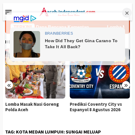
Loncat
Menu
ke
Mobile
konten
n Dari Triliunan Dana Bencana Kementan
TERKINI
Lomba Masak N
HEADLINES
«
»
Lomba Masak Nasi Goreng
Prediksi Coventry City vs
Polda Aceh
Espanyol 8 Agustus 2026
TAG:
KOTA MEDAN LUMPUH: SUNGAI MELUAP