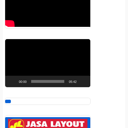
Pemutar
Video
00:00
05:42