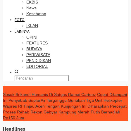
EKBIS
News
Kesehatan
FOTO
IKLAN
LAINNYA
OPINI
FEATURES
BUDAYA
PARIWISATA
PENDIDIKAN
EDITORIAL
TERKINI
Sosok Srikandi Humanis Di Satgas Damai Cartenz
Cepat Ditangani
Ini Penyebab Suplai Air Terganggu
Gunakan Tiga Unit Helikopter
Wapres RI Tinjau Aceh Tengah
Kunjungan Ini Diharapkan Percepat
Proses Rehab Rekon
Gebyar Kampung Merah Putih Berhadiah
Rp150 Juta
Headlines