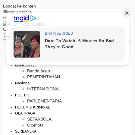
Loncat ke konten
Menu Mobile
Pencarian
HOME
PRO OTONOMI
NANGGROE
Banda Aceh
PEMERINTAHAN
Nasional
INTERNASIONAL
POLITIK
PARLEMENTARIA
HUKUM & KRIMINAL
OLAHRAGA
SEPAKBOLA
Otomotif
SERBANEKA