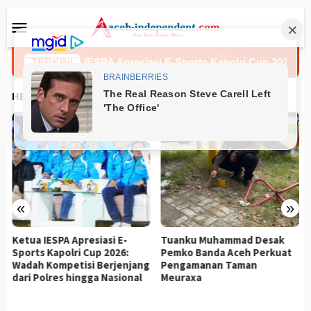
Loncat
Menu
ke
Mobile
konten
Ketua IESPA Apresiasi E-Sports Kapolri Cup 2026: Wadah 
TERKINI
HEADLINES
«
»
Ketua IESPA Apresiasi E-
Tuanku Muhammad Desak
Sports Kapolri Cup 2026:
Pemko Banda Aceh Perkuat
Wadah Kompetisi Berjenjang
Pengamanan Taman
dari Polres hingga Nasional
Meuraxa