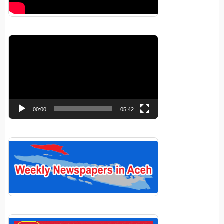
Pemutar
Video
00:00
05:42