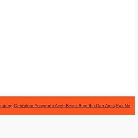
antung
Gebrakan Posyandu Aceh Besar Buat Ibu Dan Anak
Kak Na