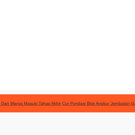
 Dan Warga Masuki Tahap Akhir
Cor Pondasi Blok Angkur Jembatan G