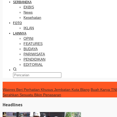
SERBANEKA
EKBIS
News
Kesehatan
FOTO
IKLAN
LAINNYA
OPINI
FEATURES
BUDAYA
PARIWISATA
PENDIDIKAN
EDITORIAL
TERKINI
Wapres Beri Perhatian Khusus Jembatan Kuta Blang
Buah Karya TNI
Serahkan Sesuatu Bikin Penasaran
Headlines