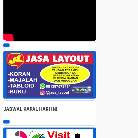
00:00
00:00
05:42
Gunakan Anak Panah Atas/Bawah untuk menaikkan atau menurunkan 
JADWAL KAPAL HARI INI