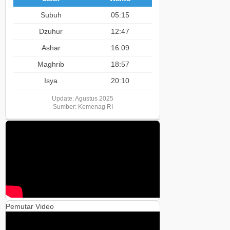
Subuh
05:15
Dzuhur
12:47
Ashar
16:09
Maghrib
18:57
Isya
20:10
Update: Agustus 2025
Sumber: Kemenag RI
Pemutar Video