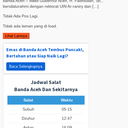
Banda Aceh – Wakil Gubernur Aceh, H. Fadhlullah, SE.,
bersilaturahmi dengan rektorat UIN Ar-raniry dan […]
Tidak Ada Pos Lagi.
Tidak ada laman yang di load.
Lihat Lainnya
Emas di Banda Aceh Tembus Puncak!,
Bertahan atau Siap Naik Lagi?
Baca Selengkapnya
Jadwal Salat
Banda Aceh Dan Sekitarnya
Salat
Waktu
Subuh
05:15
Dzuhur
12:47
Ashar
16:09