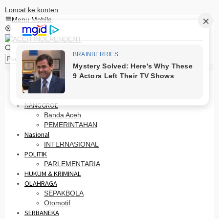
Loncat ke konten
Menu Mobile
Pencarian
HOME
PRO OTONOMI
NANGGROE
Banda Aceh
PEMERINTAHAN
Nasional
INTERNASIONAL
POLITIK
PARLEMENTARIA
HUKUM & KRIMINAL
OLAHRAGA
SEPAKBOLA
Otomotif
SERBANEKA