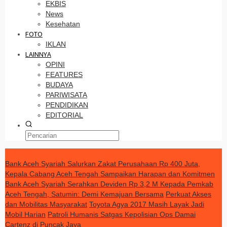
EKBIS
News
Kesehatan
FOTO
IKLAN
LAINNYA
OPINI
FEATURES
BUDAYA
PARIWISATA
PENDIDIKAN
EDITORIAL
TERKINI
Bank Aceh Syariah Salurkan Zakat Perusahaan Rp 400 Juta,
Kepala Cabang Aceh Tengah Sampaikan Harapan dan Komitmen
Bank Aceh Syariah Serahkan Deviden Rp 3,2 M Kepada Pemkab
Aceh Tengah, Satumin: Demi Kemajuan Bersama
Perkuat Akses
dan Mobilitas Masyarakat
Toyota Agya 2017 Masih Layak Jadi
Mobil Harian
Patroli Humanis Satgas Kepolisian Ops Damai
Cartenz di Puncak Jaya