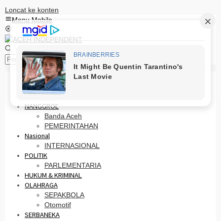
Loncat ke konten
Menu Mobile
Pencarian
HOME
PRO OTONOMI
NANGGROE
Banda Aceh
PEMERINTAHAN
Nasional
INTERNASIONAL
POLITIK
PARLEMENTARIA
HUKUM & KRIMINAL
OLAHRAGA
SEPAKBOLA
Otomotif
SERBANEKA