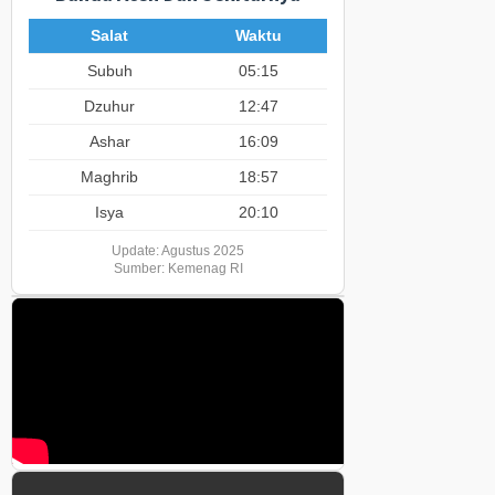
Salat
Waktu
Subuh
05:15
Dzuhur
12:47
Ashar
16:09
Maghrib
18:57
Isya
20:10
Update: Agustus 2025
Sumber: Kemenag RI