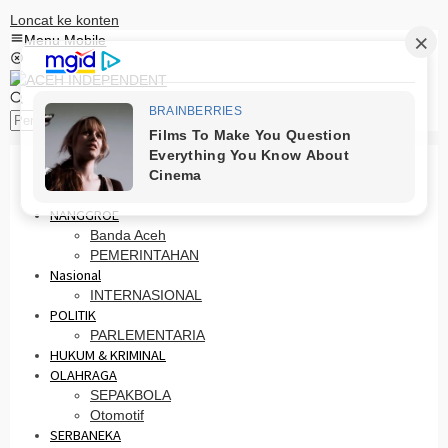
Loncat ke konten
Menu Mobile
Pencarian
HOME
PRO OTONOMI
NANGGROE
Banda Aceh
PEMERINTAHAN
Nasional
INTERNASIONAL
POLITIK
PARLEMENTARIA
HUKUM & KRIMINAL
OLAHRAGA
SEPAKBOLA
Otomotif
SERBANEKA