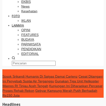
EKBIS
News
Kesehatan
FOTO
IKLAN
LAINNYA
OPINI
FEATURES
BUDAYA
PARIWISATA
PENDIDIKAN
EDITORIAL
TERKINI
Sosok Srikandi Humanis Di Satgas Damai Cartenz
Cepat Ditangani
Ini Penyebab Suplai Air Terganggu
Gunakan Tiga Unit Helikopter
Wapres RI Tinjau Aceh Tengah
Kunjungan Ini Diharapkan Percepat
Proses Rehab Rekon
Gebyar Kampung Merah Putih Berhadiah
Rp150 Juta
Headlines