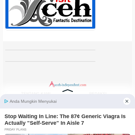
TENTANG KAMI
REDAKSI
KODE ETIK
PEDOMAN MEDIA SIBER
DISCLAIMER
KEBIJAKAN PRIVASI
JARINGAN SOCIAL
Facebook
Instagram