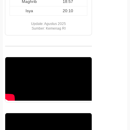
Maghrib
18:57
Isya
20:10
Update: Agustus 2025
Sumber: Kemenag RI
Pemutar
Video