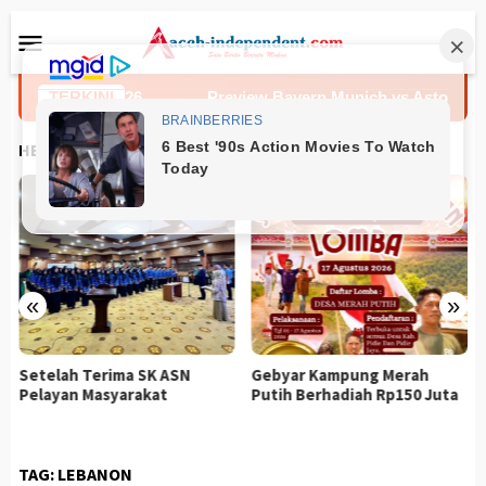
Loncat
Menu
ke
Mobile
konten
 7 Agustus 2026
TERKINI
Preview Bayern Munich vs Aston Villa 7
HEADLINES
«
»
Setelah Terima SK ASN
Gebyar Kampung Merah
Pelayan Masyarakat
Putih Berhadiah Rp150 Juta
TAG:
LEBANON