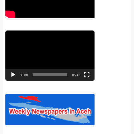
Pemutar
Video
00:00
05:42