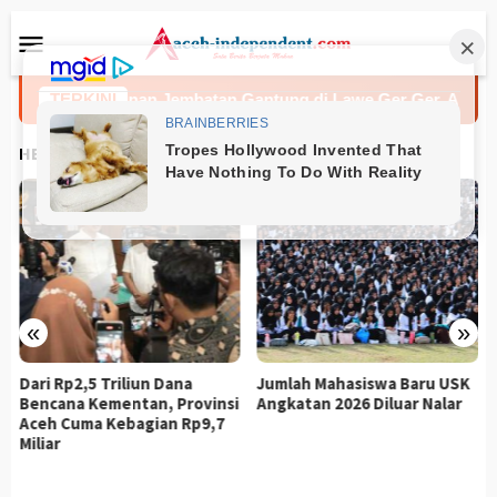
Loncat
Menu
ke
Mobile
konten
t Pembangunan Jembatan Gantung di Lawe Ger Ger, Aceh Teng
TERKINI
HEADLINES
«
»
Dari Rp2,5 Triliun Dana
Jumlah Mahasiswa Baru USK
Bencana Kementan, Provinsi
Angkatan 2026 Diluar Nalar
Aceh Cuma Kebagian Rp9,7
Miliar