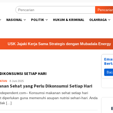
Pencaria
NASIONAL
POLITIK
HUKUM & KRIMINAL
OLAHRAGA
USK Jajaki Kerja Sama Strategis dengan Mubadala Energy
Emas
Bert
Bac
DIKONSUMSI SETIAP HARI
ATAN
Muhajir
8 Juni 2025
nan Sehat yang Perlu Dikonsumsi Setiap Hari
S
ndependent.com– Konsumsi makanan sehat setiap hari
t diperlukan guna memenuhi asupan nutrisi sehari-hari. Anda
idak […]