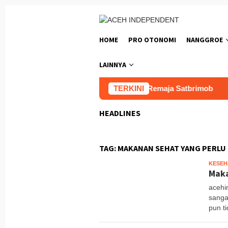
Loncat
ke
konten
HOME
PRO OTONOMI
NANGGROE
LAINNYA
n Kapolda Pada Pembaretan Bintara Remaja Satbrimob
TERKINI
HEADLINES
TAG:
MAKANAN SEHAT YANG PERLU 
KESEH
Maka
acehi
sanga
pun t