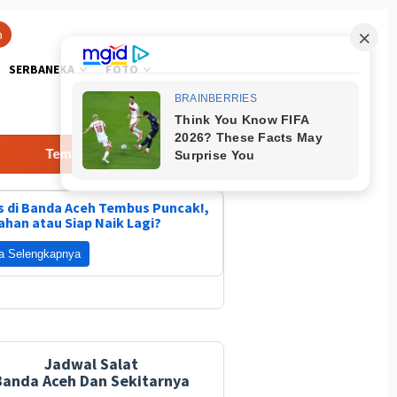
n
SERBANEKA
FOTO
Tempuh Jalur Alternatif Yang Lebih Jauh Jembatan Ini Solusi
 di Banda Aceh Tembus Puncak!,
ahan atau Siap Naik Lagi?
a Selengkapnya
Jadwal Salat
Banda Aceh Dan Sekitarnya