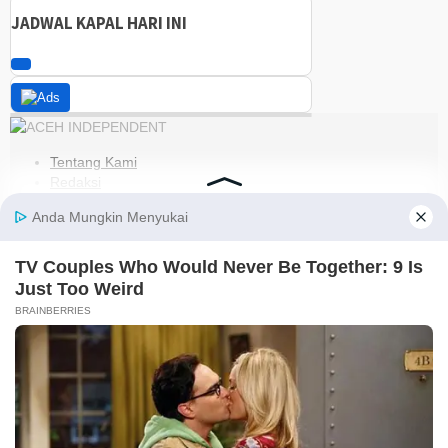
JADWAL KAPAL HARI INI
Tentang Kami
Redaksi
Kode Etik
Pedoman Media Siber
Disclaimer
Kebijakan Privasi
Jaringan Social
Facebook
Instagram
Youtube
RSS
@2021-2026 PT. GLOBAL BERKAH MULTIMEDIA