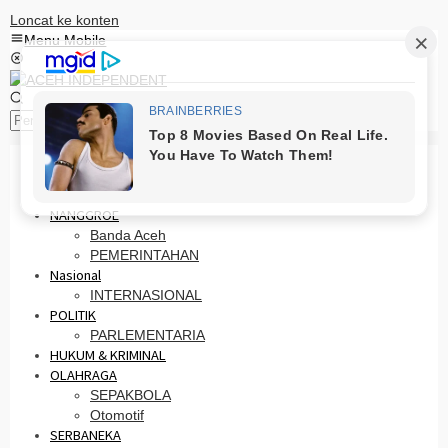
Loncat ke konten
Menu Mobile
Pencarian
HOME
PRO OTONOMI
NANGGROE
Banda Aceh
PEMERINTAHAN
Nasional
INTERNASIONAL
POLITIK
PARLEMENTARIA
HUKUM & KRIMINAL
OLAHRAGA
SEPAKBOLA
Otomotif
SERBANEKA