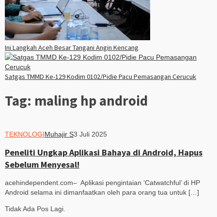
Ini Langkah Aceh Besar Tangani Angin Kencang
Satgas TMMD Ke-129 Kodim 0102/Pidie Pacu Pemasangan Cerucuk
Tag:
maling hp android
TEKNOLOGI
Muhajir S
3 Juli 2025
Peneliti Ungkap Aplikasi Bahaya di Android, Hapus
Sebelum Menyesal!
acehindependent.com– Aplikasi pengintaian ‘Catwatchful’ di HP
Android selama ini dimanfaatkan oleh para orang tua untuk […]
Tidak Ada Pos Lagi.