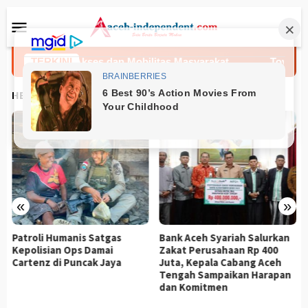
Loncat
Menu
ke
Mobile
konten
Perkuat Akses dan Mobilitas Masyarakat
TERKINI
Toyota Agy
HEADLINES
«
»
Patroli Humanis Satgas
Bank Aceh Syariah Salurkan
Kepolisian Ops Damai
Zakat Perusahaan Rp 400
Cartenz di Puncak Jaya
Juta, Kepala Cabang Aceh
Tengah Sampaikan Harapan
dan Komitmen