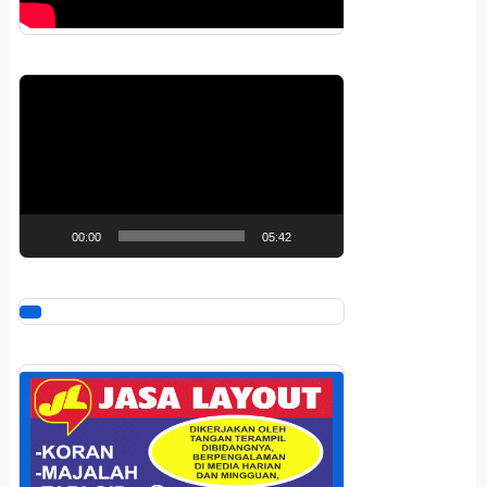
Pemutar
Video
00:00
05:42