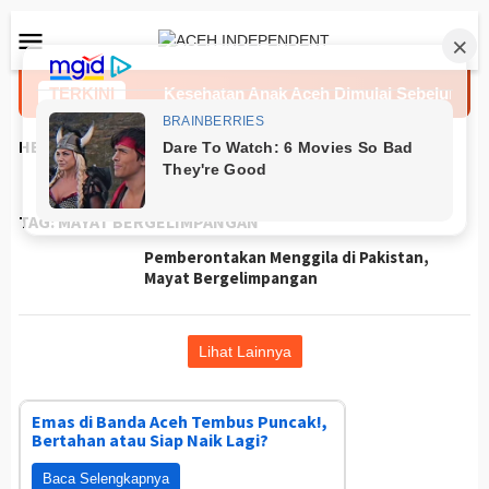
Loncat
Menu
ke
Mobile
konten
tap Jernih
TERKINI
Kesehatan Anak Aceh Dimulai Sebelum Keha
HEADLINES
TAG:
MAYAT BERGELIMPANGAN
Pemberontakan Menggila di Pakistan,
Mayat Bergelimpangan
Lihat Lainnya
Emas di Banda Aceh Tembus Puncak!,
Bertahan atau Siap Naik Lagi?
Baca Selengkapnya