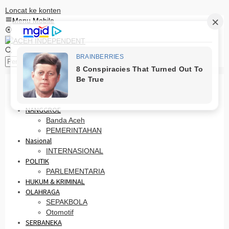
Loncat ke konten
Menu Mobile
Pencarian
HOME
PRO OTONOMI
NANGGROE
Banda Aceh
PEMERINTAHAN
Nasional
INTERNASIONAL
POLITIK
PARLEMENTARIA
HUKUM & KRIMINAL
OLAHRAGA
SEPAKBOLA
Otomotif
SERBANEKA