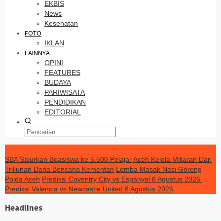
EKBIS
News
Kesehatan
FOTO
IKLAN
LAINNYA
OPINI
FEATURES
BUDAYA
PARIWISATA
PENDIDIKAN
EDITORIAL
TERKINI
SBA Salurkan Beasiswa ke 5.500 Pelajar
Aceh Kelola Miliaran Dari
Triliunan Dana Bencana Kementan
Lomba Masak Nasi Goreng
Polda Aceh
Prediksi Coventry City vs Espanyol 8 Agustus 2026
Prediksi Valencia vs Newcastle United 8 Agustus 2026
Headlines