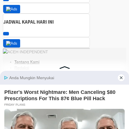
JADWAL KAPAL HARI INI
Tentang Kami
Redaksi
Kode Etik
Pedoman Media Siber
Disclaimer
Kebijakan Privasi
Jaringan Social
Facebook
Instagram
Youtube