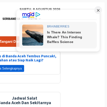
SABTU, 8 AGUSTUS 2026
SERBANEKA
FOTO
gani Dampak Angin Kencang
 di Banda Aceh Tembus Puncak!,
ahan atau Siap Naik Lagi?
a Selengkapnya
ar XVI Tapak Suci
Antusiasme Tinggi Sebelum
BPBD Be
Dibuka di Semarang
Race Day
Dampak 
Jadwal Salat
Banda Aceh Dan Sekitarnya