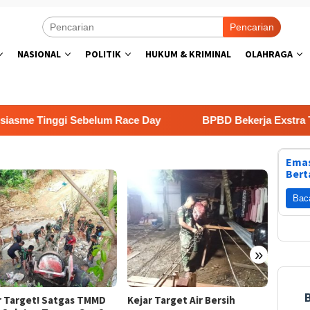
Pencarian
NASIONAL
POLITIK
HUKUM & KRIMINAL
OLAHRAGA
me Tinggi Sebelum Race Day
BPBD Bekerja Exstra Tan
Emas
Bert
Bac
Muktam
Resmi 
»
r Target! Satgas TMMD
Kejar Target Air Bersih