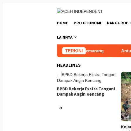
Loncat
ke
konten
HOME
PRO OTONOMI
NANGGROE
LAINNYA
ar XVI Tapak Suci Resmi Dibuka di Semarang
TERKINI
Antusias
HEADLINES
usiasme Tinggi Sebelum
BPBD Bekerja Exstra Tangani
e Day
Dampak Angin Kencang
«
Keja