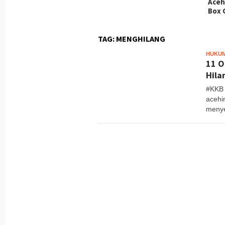
Aceh
Box 
TAG:
MENGHILANG
HUKUM
11 O
Hila
#KKB
acehi
menye