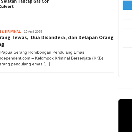
 Selatan Tancap Gas Cor
Culvert
 & KRIMINAL
Muhajir
10 April 2025
rang Tewas, Dua Disandera, dan Delapan Orang
S
ng
 Papua Serang Rombongan Pendulang Emas
ndependent.com – Kelompok Kriminal Bersenjata (KKB)
rang pendulang emas […]