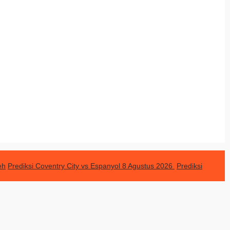
eh
Prediksi Coventry City vs Espanyol 8 Agustus 2026
Prediksi