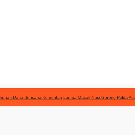
Triliunan Dana Bencana Kementan
Lomba Masak Nasi Goreng Polda Ac