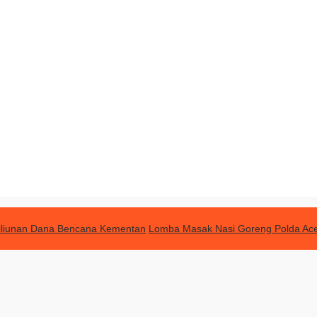
Triliunan Dana Bencana Kementan
Lomba Masak Nasi Goreng Polda Ac