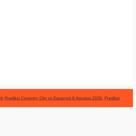
eh
Prediksi Coventry City vs Espanyol 8 Agustus 2026
Prediksi