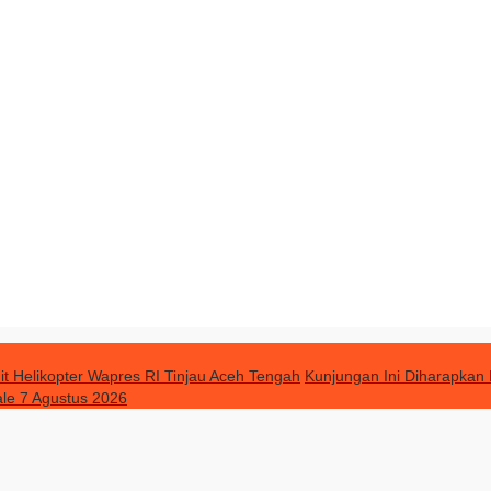
t Helikopter Wapres RI Tinjau Aceh Tengah
Kunjungan Ini Diharapkan
ale 7 Agustus 2026