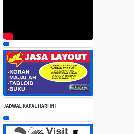
00:00
00:00
05:42
Gunakan Anak Panah Atas/Bawah untuk menaikkan atau menurunkan 
JADWAL KAPAL HARI INI