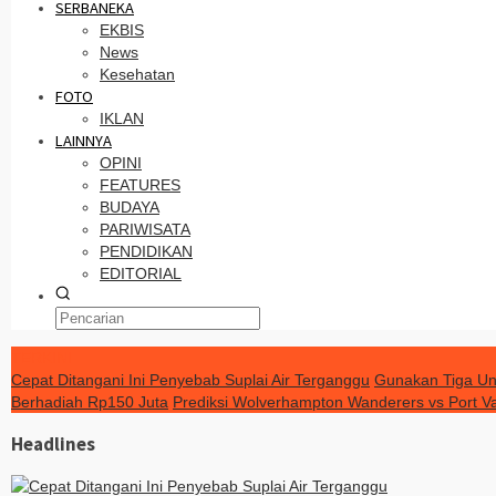
SERBANEKA
EKBIS
News
Kesehatan
FOTO
IKLAN
LAINNYA
OPINI
FEATURES
BUDAYA
PARIWISATA
PENDIDIKAN
EDITORIAL
TERKINI
Cepat Ditangani Ini Penyebab Suplai Air Terganggu
Gunakan Tiga Uni
Berhadiah Rp150 Juta
Prediksi Wolverhampton Wanderers vs Port V
Headlines