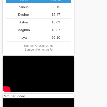
Subuh
05:15
Dzuhur
12:47
Ashar
16:09
Maghrib
18:57
Isya
20:10
Update: Agustus 2025
Sumber: Kemenag RI
Pemutar Video