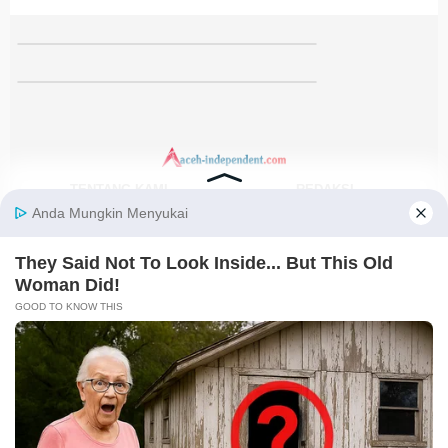
TENTANG KAMI
REDAKSI
KODE ETIK
PEDOMAN MEDIA SIBER
DISCLAIMER
KEBIJAKAN PRIVASI
JARINGAN SOCIAL
Facebook
Instagram
Youtube
RSS
@2021-2026 PT. GLOBAL BERKAH MULTIMEDIA