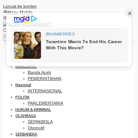
Loncat ke konten
Menu Mobile
Pencarian
HOME
PRO OTONOMI
NANGGROE
Banda Aceh
PEMERINTAHAN
Nasional
INTERNASIONAL
POLITIK
PARLEMENTARIA
HUKUM & KRIMINAL
OLAHRAGA
SEPAKBOLA
Otomotif
SERBANEKA