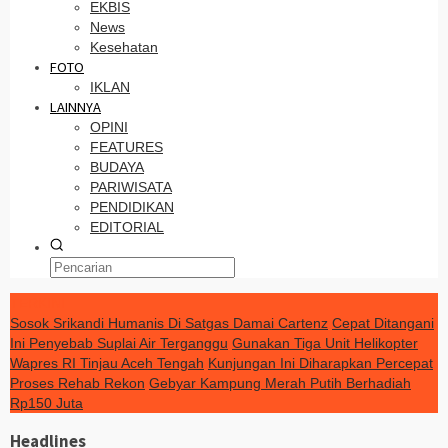
EKBIS
News
Kesehatan
FOTO
IKLAN
LAINNYA
OPINI
FEATURES
BUDAYA
PARIWISATA
PENDIDIKAN
EDITORIAL
TERKINI
Sosok Srikandi Humanis Di Satgas Damai Cartenz
Cepat Ditangani
Ini Penyebab Suplai Air Terganggu
Gunakan Tiga Unit Helikopter
Wapres RI Tinjau Aceh Tengah
Kunjungan Ini Diharapkan Percepat
Proses Rehab Rekon
Gebyar Kampung Merah Putih Berhadiah
Rp150 Juta
Headlines