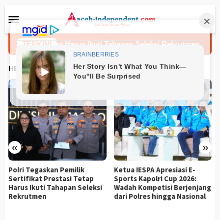
Loncat
Menu
ke
Mobile
konten
t Prestasi Tetap Harus Ikuti Tahapan Seleksi Rekrutmen
TERKINI
K
HEADLINES
«
»
Polri Tegaskan Pemilik
Ketua IESPA Apresiasi E-
Sertifikat Prestasi Tetap
Sports Kapolri Cup 2026:
Harus Ikuti Tahapan Seleksi
Wadah Kompetisi Berjenjang
Rekrutmen
dari Polres hingga Nasional