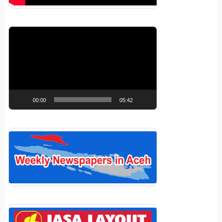
Pemutar
Video
00:00
05:42