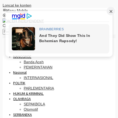
Loncat ke konten
Menu Mobile
Pencarian
HOME
PRO OTONOMI
NANGGROE
Banda Aceh
PEMERINTAHAN
Nasional
INTERNASIONAL
POLITIK
PARLEMENTARIA
HUKUM & KRIMINAL
OLAHRAGA
SEPAKBOLA
Otomotif
SERBANEKA