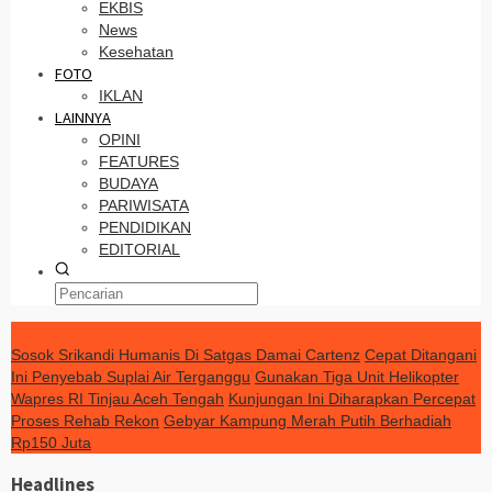
EKBIS
News
Kesehatan
FOTO
IKLAN
LAINNYA
OPINI
FEATURES
BUDAYA
PARIWISATA
PENDIDIKAN
EDITORIAL
TERKINI
Sosok Srikandi Humanis Di Satgas Damai Cartenz
Cepat Ditangani
Ini Penyebab Suplai Air Terganggu
Gunakan Tiga Unit Helikopter
Wapres RI Tinjau Aceh Tengah
Kunjungan Ini Diharapkan Percepat
Proses Rehab Rekon
Gebyar Kampung Merah Putih Berhadiah
Rp150 Juta
Headlines