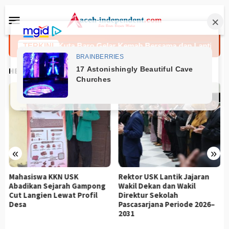
Loncat
Menu
ke
Mobile
konten
ecamatan Kuta Baro Gelar Kemah Bersama dan Lantik Pengurus
TERKINI
HEADLINES
«
»
Mahasiswa KKN USK
Rektor USK Lantik Jajaran
Abadikan Sejarah Gampong
Wakil Dekan dan Wakil
Cut Langien Lewat Profil
Direktur Sekolah
Desa
Pascasarjana Periode 2026–
2031