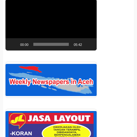
Pemutar
Video
00:00
05:42