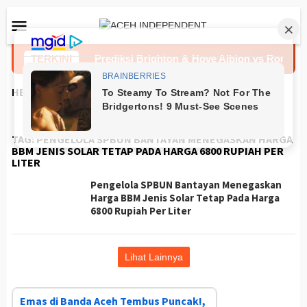
Loncat
Menu
ke
Mobile
konten
stus 2026
TERKINI
Prediksi Brighton & Hove Albion vs Roma 8 A
HEADLINES
TAG:
PENGELOLA SPBUN BANTAYAN MENEGASKAN HARGA
BBM JENIS SOLAR TETAP PADA HARGA 6800 RUPIAH PER
LITER
Pengelola SPBUN Bantayan Menegaskan
Harga BBM Jenis Solar Tetap Pada Harga
6800 Rupiah Per Liter
Lihat Lainnya
Emas di Banda Aceh Tembus Puncak!,