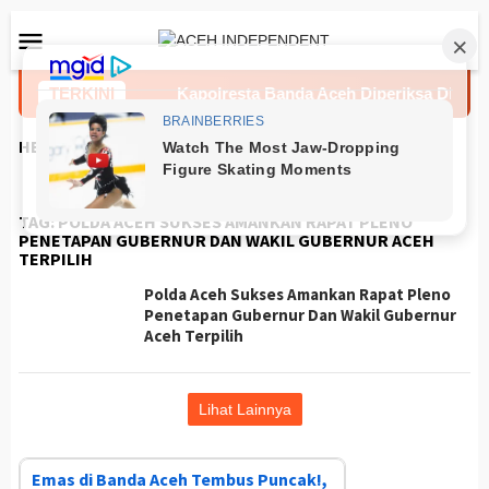
Loncat
Menu
ke
Mobile
konten
perApp Polri
TERKINI
Kapolresta Banda Aceh Diperiksa Divpropam
HEADLINES
TAG:
POLDA ACEH SUKSES AMANKAN RAPAT PLENO
PENETAPAN GUBERNUR DAN WAKIL GUBERNUR ACEH
TERPILIH
Polda Aceh Sukses Amankan Rapat Pleno
Penetapan Gubernur Dan Wakil Gubernur
Aceh Terpilih
Lihat Lainnya
Emas di Banda Aceh Tembus Puncak!,