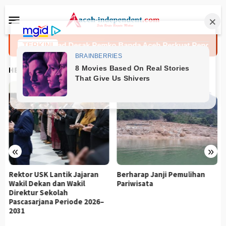
Loncat
Menu
ke
Mobile
konten
ku Muhammad Desak Pemko Banda Aceh Perkuat Pengamanan 
TERKINI
HEADLINES
«
»
Rektor USK Lantik Jajaran
Berharap Janji Pemulihan
Wakil Dekan dan Wakil
Pariwisata
Direktur Sekolah
Pascasarjana Periode 2026–
2031