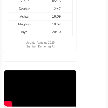
Subuh
05:15
Dzuhur
12:47
Ashar
16:09
Maghrib
18:57
Isya
20:10
Update: Agustus 2025
Sumber: Kemenag RI