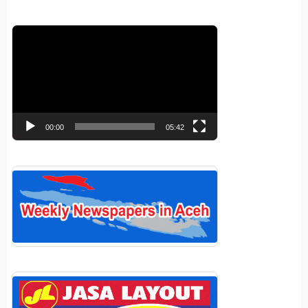
Pemutar
Video
00:00
05:42