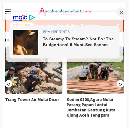
Loncat
Menu
ke
Mobile
konten
idie Bekali Petani Lhok Panah Ilmu Pertanian
TERKINI
Rumah Re
HEADLINES
«
»
Tiang Tower Air Mulai Dicor
Kodim 0108/Agara Mulai
Pasang Papan Lantai
Jembatan Gantung Kuta
Ujung Aceh Tenggara