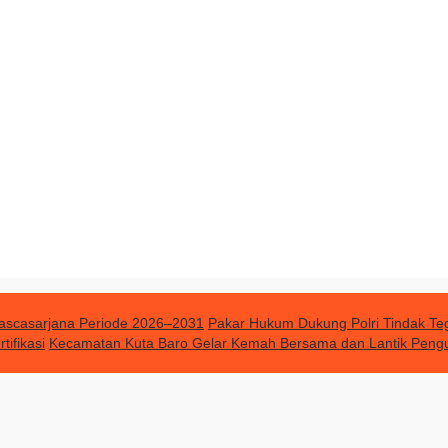
 Pascasarjana Periode 2026–2031
Pakar Hukum Dukung Polri Tindak Te
ifikasi
Kecamatan Kuta Baro Gelar Kemah Bersama dan Lantik Peng