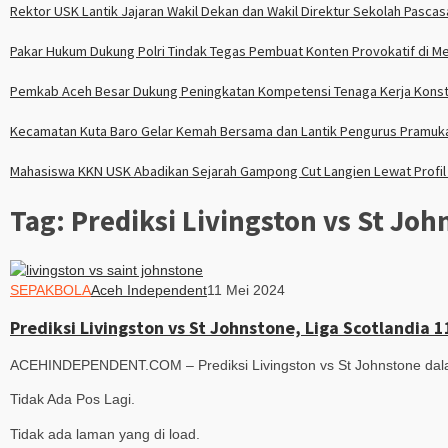
Rektor USK Lantik Jajaran Wakil Dekan dan Wakil Direktur Sekolah Pasca
Pakar Hukum Dukung Polri Tindak Tegas Pembuat Konten Provokatif di M
Pemkab Aceh Besar Dukung Peningkatan Kompetensi Tenaga Kerja Konstruk
Kecamatan Kuta Baro Gelar Kemah Bersama dan Lantik Pengurus Pramuka
Mahasiswa KKN USK Abadikan Sejarah Gampong Cut Langien Lewat Profil
Tag:
Prediksi Livingston vs St Joh
SEPAKBOLA
Aceh Independent
11 Mei 2024
Prediksi Livingston vs St Johnstone, Liga Scotlandia 
ACEHINDEPENDENT.COM – Prediksi Livingston vs St Johnstone dalam
Tidak Ada Pos Lagi.
Tidak ada laman yang di load.