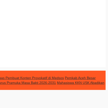
gas Pembuat Konten Provokatif di Medsos
Pemkab Aceh Besar
urus Pramuka Masa Bakti 2026-2031
Mahasiswa KKN USK Abadikan