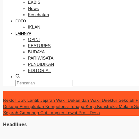
EKBIS
News
Kesehatan
FOTO
IKLAN
LAINNYA
OPINI
FEATURES
BUDAYA
PARIWISATA
PENDIDIKAN
EDITORIAL
TERKINI
Rektor USK Lantik Jajaran Wakil Dekan dan Wakil Direktur Sekolah
Dukung Peningkatan Kompetensi Tenaga Kerja Konstruksi Melalui Sert
Sejarah Gampong Cut Langien Lewat Profil Desa
Headlines