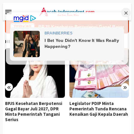
Loncat
Menu
ke
Mobile
konten
fantino
TERKINI
BPJS Kesehatan Berpotensi Gagal Bayar Juli 20
HEADLINES
«
»
BPJS Kesehatan Berpotensi
Legislator PDIP Minta
Gagal Bayar Juli 2027, DPR
Pemerintah Tunda Rencana
Minta Pemerintah Tangani
Kenaikan Gaji Kepala Daerah
Serius