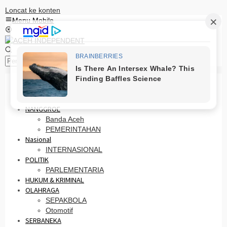
Loncat ke konten
Menu Mobile
Pencarian
HOME
PRO OTONOMI
NANGGROE
Banda Aceh
PEMERINTAHAN
Nasional
INTERNASIONAL
POLITIK
PARLEMENTARIA
HUKUM & KRIMINAL
OLAHRAGA
SEPAKBOLA
Otomotif
SERBANEKA