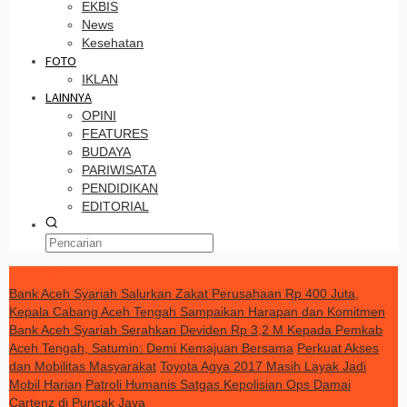
EKBIS
News
Kesehatan
FOTO
IKLAN
LAINNYA
OPINI
FEATURES
BUDAYA
PARIWISATA
PENDIDIKAN
EDITORIAL
TERKINI
Bank Aceh Syariah Salurkan Zakat Perusahaan Rp 400 Juta,
Kepala Cabang Aceh Tengah Sampaikan Harapan dan Komitmen
Bank Aceh Syariah Serahkan Deviden Rp 3,2 M Kepada Pemkab
Aceh Tengah, Satumin: Demi Kemajuan Bersama
Perkuat Akses
dan Mobilitas Masyarakat
Toyota Agya 2017 Masih Layak Jadi
Mobil Harian
Patroli Humanis Satgas Kepolisian Ops Damai
Cartenz di Puncak Jaya