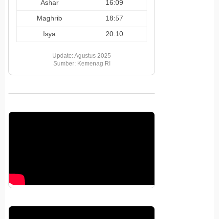
Ashar
16:09
Maghrib
18:57
Isya
20:10
Update: Agustus 2025
Sumber: Kemenag RI
Pemutar