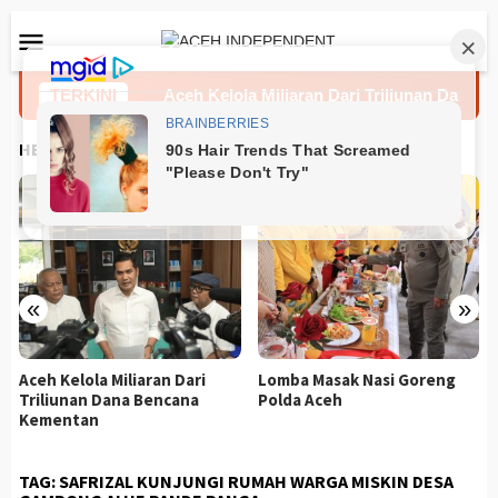
Loncat
Menu
ke
Mobile
konten
0 Pelajar
TERKINI
Aceh Kelola Miliaran Dari Triliunan Dana Be
HEADLINES
«
»
Aceh Kelola Miliaran Dari
Lomba Masak Nasi Goreng
Triliunan Dana Bencana
Polda Aceh
Kementan
TAG:
SAFRIZAL KUNJUNGI RUMAH WARGA MISKIN DESA