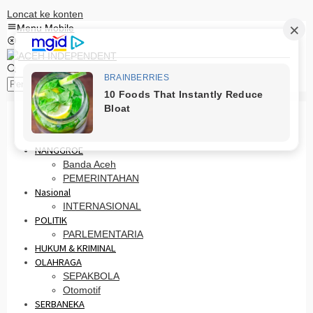
Loncat ke konten
Menu Mobile
Pencarian
HOME
PRO OTONOMI
NANGGROE
Banda Aceh
PEMERINTAHAN
Nasional
INTERNASIONAL
POLITIK
PARLEMENTARIA
HUKUM & KRIMINAL
OLAHRAGA
SEPAKBOLA
Otomotif
SERBANEKA