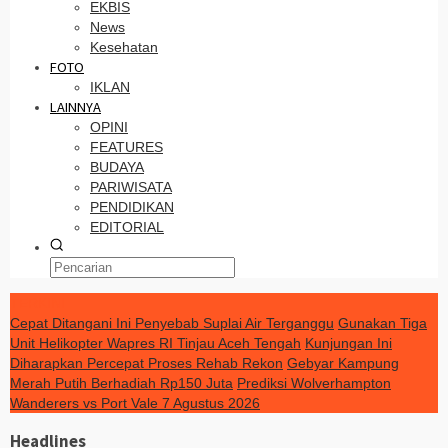
EKBIS
News
Kesehatan
FOTO
IKLAN
LAINNYA
OPINI
FEATURES
BUDAYA
PARIWISATA
PENDIDIKAN
EDITORIAL
TERKINI
Cepat Ditangani Ini Penyebab Suplai Air Terganggu
Gunakan Tiga
Unit Helikopter Wapres RI Tinjau Aceh Tengah
Kunjungan Ini
Diharapkan Percepat Proses Rehab Rekon
Gebyar Kampung
Merah Putih Berhadiah Rp150 Juta
Prediksi Wolverhampton
Wanderers vs Port Vale 7 Agustus 2026
Headlines