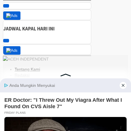
JADWAL KAPAL HARI INI
Tentang Kami
Redaksi
Kode Etik
Pedoman Media Siber
Disclaimer
Kebijakan Privasi
Jaringan Social
Facebook
Instagram