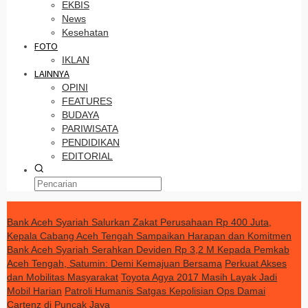
EKBIS
News
Kesehatan
FOTO
IKLAN
LAINNYA
OPINI
FEATURES
BUDAYA
PARIWISATA
PENDIDIKAN
EDITORIAL
TERKINI
Bank Aceh Syariah Salurkan Zakat Perusahaan Rp 400 Juta,
Kepala Cabang Aceh Tengah Sampaikan Harapan dan Komitmen
Bank Aceh Syariah Serahkan Deviden Rp 3,2 M Kepada Pemkab
Aceh Tengah, Satumin: Demi Kemajuan Bersama
Perkuat Akses
dan Mobilitas Masyarakat
Toyota Agya 2017 Masih Layak Jadi
Mobil Harian
Patroli Humanis Satgas Kepolisian Ops Damai
Cartenz di Puncak Jaya