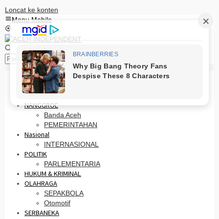
Loncat ke konten
Menu Mobile
Pencarian
HOME
PRO OTONOMI
NANGGROE
Banda Aceh
PEMERINTAHAN
Nasional
INTERNASIONAL
POLITIK
PARLEMENTARIA
HUKUM & KRIMINAL
OLAHRAGA
SEPAKBOLA
Otomotif
SERBANEKA