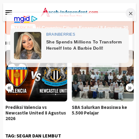
Loncat
Menu
ke
Mobile
konten
TERKINI
Prediksi Coventry City vs Espanyol 8 Agustus 2026
HEADLINES
«
»
Prediksi Valencia vs
SBA Salurkan Beasiswa ke
Newcastle United 8 Agustus
5.500 Pelajar
2026
TAG:
SEGAR DAN LEMBUT