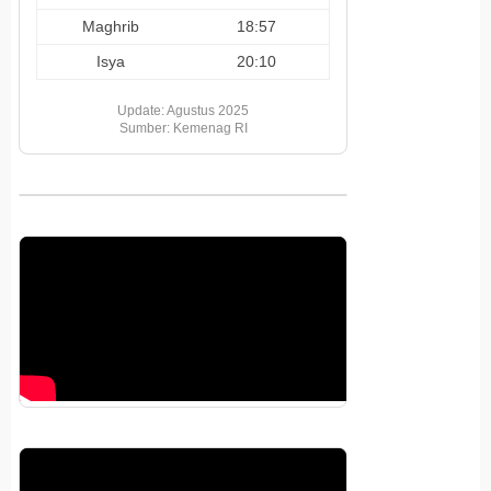
Maghrib
18:57
Isya
20:10
Update: Agustus 2025
Sumber: Kemenag RI
Pemutar
Video