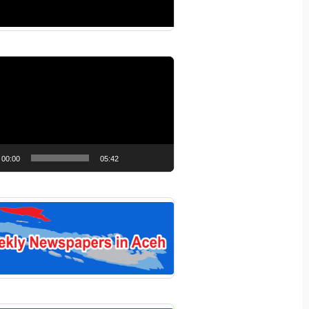
r
00:00
05:42