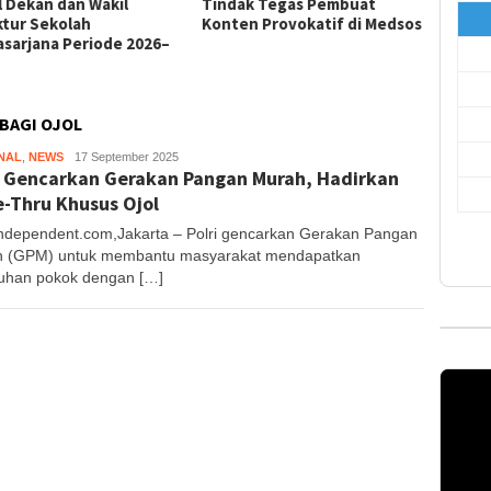
l Dekan dan Wakil
Tindak Tegas Pembuat
Penin
ktur Sekolah
Konten Provokatif di Medsos
Tenaga
asarjana Periode 2026–
Melalu
BAGI OJOL
NAL
,
NEWS
Tanjong
17 September 2025
i Gencarkan Gerakan Pangan Murah, Hadirkan
e-Thru Khusus Ojol
ndependent.com,Jakarta – Polri gencarkan Gerakan Pangan
 (GPM) untuk membantu masyarakat mendapatkan
uhan pokok dengan […]