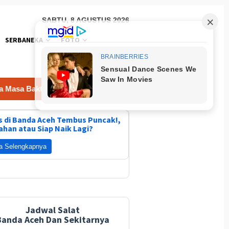
SABTU, 8 AGUSTUS 2026
SERBANEKA
FOTO
kti 2026-2031
Mahasiswa KKN USK Abadikan Sejarah Ga
 di Banda Aceh Tembus Puncak!,
ahan atau Siap Naik Lagi?
a Selengkapnya
Jadwal Salat
Banda Aceh Dan Sekitarnya
b Aceh Besar Dukung
Kecamatan Kuta Baro Gelar
Mahasis