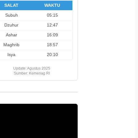
gkatan Kompetensi
Kemah Bersama dan Lantik
Sejarah
SALAT
WAKTU
 Kerja Konstruksi
Pengurus Pramuka Masa
Langien
i Sertifikasi
Bakti 2026-2031
Subuh
05:15
Dzuhur
12:47
Ashar
16:09
Maghrib
18:57
Isya
20:10
Update: Agustus 2025
Sumber: Kemenag RI