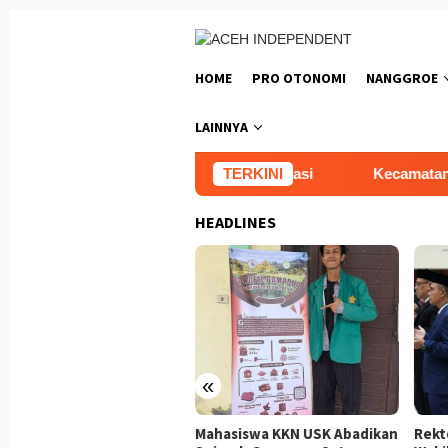
Loncat
ke
konten
HOME
PRO OTONOMI
NANGGROE
LAINNYA
rja Konstruksi Melalui Sertifikasi
TERKINI
Kecamatan Kuta Bar
HEADLINES
«
amatan Kuta Baro Gelar
Mahasiswa KKN USK Abadikan
Rekt