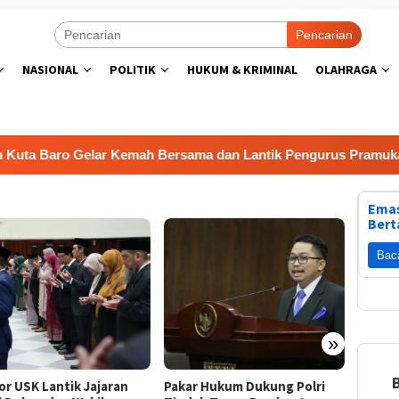
Pencarian
NASIONAL
POLITIK
HUKUM & KRIMINAL
OLAHRAGA
o Gelar Kemah Bersama dan Lantik Pengurus Pramuka Masa Ba
Emas
Bert
Bac
»
or USK Lantik Jajaran
Pakar Hukum Dukung Polri
Pemka