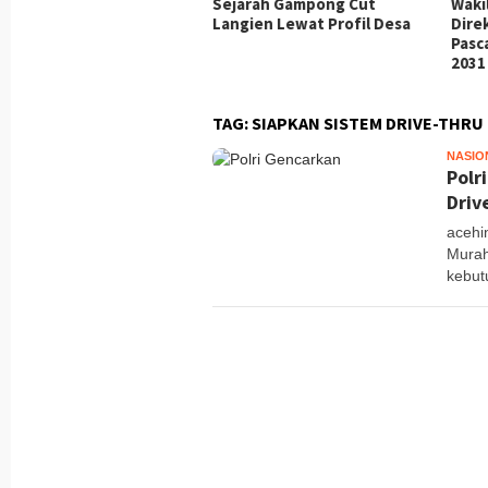
ah Bersama dan Lantik
Sejarah Gampong Cut
Waki
ngurus Pramuka Masa
Langien Lewat Profil Desa
Dire
ti 2026-2031
Pasc
2031
TAG:
SIAPKAN SISTEM DRIVE-THRU 
NASIO
Polr
Driv
acehi
Murah
kebut