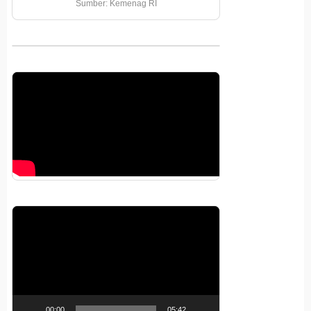
Sumber: Kemenag RI
Pemutar
Video
00:00
05:42