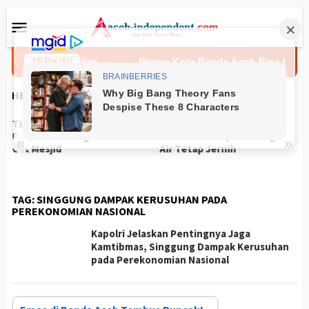
Loncat
Menu
ke
Mobile
konten
ebelum Kehamilan
TERKINI
Warga Kota Banda Aceh Bisa Ganti Fo
HEADLINES
Tim Damkar Banda Aceh
Tips Sederhana Menjaga
Evakuasi Sarang Tawon di
Kebersihan Aquarium agar
«
»
Cot Mesjid
Air Tetap Jernih
TAG:
SINGGUNG DAMPAK KERUSUHAN PADA
PEREKONOMIAN NASIONAL
Kapolri Jelaskan Pentingnya Jaga
Kamtibmas, Singgung Dampak Kerusuhan
pada Perekonomian Nasional